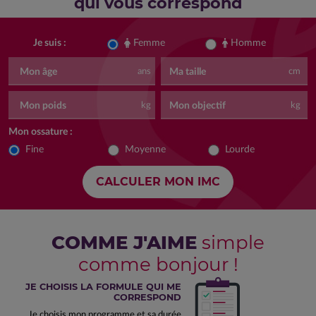
qui vous correspond
Femme
Homme
Je suis :
Mon âge
Ma taille
ans
cm
Mon poids
Mon objectif
kg
kg
Mon ossature :
Fine
Moyenne
Lourde
COMME J'AIME
simple
comme bonjour !
JE CHOISIS LA FORMULE QUI ME
CORRESPOND
Je choisis mon programme et sa durée