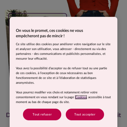
On vous le promet, ces cookies ne vous
empêcheront pas de mincir !
Ce site utilise des cookies pour améliorer votre navigation sur le site
et analyser son utilisation, vous adresser - directement ou via des
partenaires - des communications et publicités personnalisées, et
mesurer leur efficacité.
Vous avez la possibilité d’accepter ou de refuser tout ou une partie
de ces cookies, à l’exception de ceux nécessaires au bon
fonctionnement de ce site et à l’élaboration de statistiques
anonymisées.
Vous pourrez modifier vos choix et notamment retirer votre
consentement en vous rendant sur la page
Cookies
, accessible à tout
moment au bas de chaque page du site.
De tout le programme, on ne s’est jamais dit
Tout refuser
Tout accepter
que c’était trop difficile !