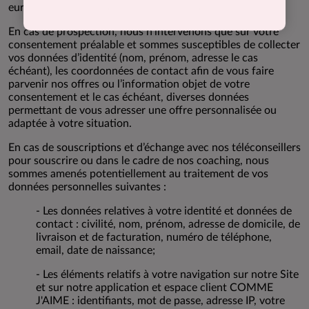
européenne et nationale sur les données personnelles.
En cas de prospection, nous n’intervenons que sur votre
consentement préalable et sommes susceptibles de collecter
vos données d’identité (nom, prénom, adresse le cas
échéant), les coordonnées de contact afin de vous faire
parvenir nos offres ou l’information objet de votre
consentement et le cas échéant, diverses données
permettant de vous adresser une offre personnalisée ou
adaptée à votre situation.
En cas de souscriptions et d’échange avec nos téléconseillers
pour souscrire ou dans le cadre de nos coaching, nous
sommes amenés potentiellement au traitement de vos
données personnelles suivantes :
- Les données relatives à votre identité et données de
contact : civilité, nom, prénom, adresse de domicile, de
livraison et de facturation, numéro de téléphone,
email, date de naissance;
- Les éléments relatifs à votre navigation sur notre Site
et sur notre application et espace client COMME
J'AIME : identifiants, mot de passe, adresse IP, votre