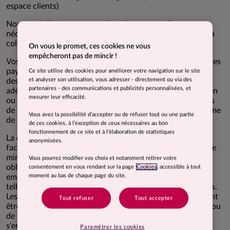
espace clients)
Nous ne collectons aucune donnée personnelle non-
nécessaire à la finalité de traitement mentionnée lors de la
collecte.
On vous le promet, ces cookies ne vous
empêcheront pas de mincir !
Vos données personnelles peuvent être transférées vers des
pays hors de l'UE ; un tel transfert n'interviendra qu'à
Ce site utilise des cookies pour améliorer votre navigation sur le site
et analyser son utilisation, vous adresser - directement ou via des
destination de pays/d'entreprises faisant l'objet d'une
partenaires - des communications et publicités personnalisées, et
adéquation validée par l'UE ou d’une décision d'adéquation
mesurer leur efficacité.
ou vers une entité ayant accepté et signé les clauses types
de la Commission européenne assurant un niveau conforme
Vous avez la possibilité d’accepter ou de refuser tout ou une partie
de protection des données personnelles.
de ces cookies, à l’exception de ceux nécessaires au bon
fonctionnement de ce site et à l’élaboration de statistiques
La collecte de certaines données peut être obligatoire ou
anonymisées.
facultative dans le strict respect néanmoins du principe de
minimisation de vos données personnelles : seules sont
Vous pourrez modifier vos choix et notamment retirer votre
obligatoires les données affectées d'un astérisque, ou
consentement en vous rendant sur la page
Cookies
, accessible à tout
moment au bas de chaque page du site.
empêchant de générer le formulaire ou indiquées comme
telles par le téléconseiller lors des échanges téléphoniques.
Les données personnelles collectées par téléphone peuvent
Tout refuser
Tout accepter
être collectées par les téléconseillers de COMME J'AIME ou
de prestataires partenaires de COMME J'AIME, lesquels
s'engagent à être en conformité avec la réglementation
Paramétrer les cookies