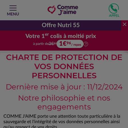
MENU
Offre Nutri 55
er
Votre 1
colis à moitié prix
1€
Votre premier colis à moitié prix.
96
3€
à partir de
92
/ repas
CHARTE DE PROTECTION DE
VOS DONNÉES
PERSONNELLES
Dernière mise à jour : 11/12/2024
Notre philosophie et nos
engagements
COMME J'AIME porte une attention toute particulière à la
sauvegarde et l'intégrité de vos données personnelles ainsi
qu'au respect de vos droits.