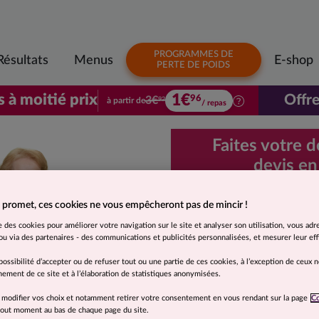
PROGRAMMES DE
Résultats
Menus
E-shop
PERTE DE POIDS
1€
s à moitié prix
Offre
96
3€
à partir de
92
/ repas
Votre premier colis à moitié prix. À parti
Faites votre 
devis en
Demande d
 promet, ces cookies ne vous empêcheront pas de mincir !
rapide et 
se des cookies pour améliorer votre navigation sur le site et analyser son utilisation, vous adr
u via des partenaires - des communications et publicités personnalisées, et mesurer leur effi
Je souhaite
possibilité d’accepter ou de refuser tout ou une partie de ces cookies, à l’exception de ceux 
ement de ce site et à l’élaboration de statistiques anonymisées.
Moins de 5 kg
 modifier vos choix et notamment retirer votre consentement en vous rendant sur la page
C
 tout moment au bas de chaque page du site.