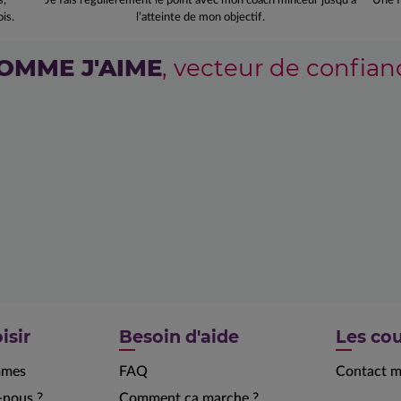
s,
Je fais régulièrement le point avec mon coach minceur jusqu’à
Une f
is.
l’atteinte de mon objectif.
OMME J'AIME
, vecteur de confian
isir
Besoin d'aide
Les cou
mmes
FAQ
Contact m
nous ?
Comment ça marche ?