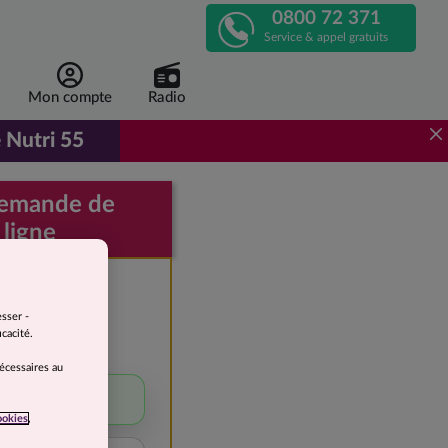
0800 72 371
APPELEZ-NOUS !
Service & appel gratuits
Mon compte
Radio
 Nutri 55
r de 1 euro 96 par repas, au lieu de 3 euros 92.
demande de
 ligne
e devis
gratuite
esser -
cacité.
 perdre
nécessaires au
5 à 10 kg
ookies
,