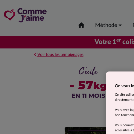
Méthode
er
Votre 1
coli
Voir tous les témoignages
Cécile
- 57
kg
On vous le
EN 11 MOIS
Ce site utili
directement o
Vous avez la 
bon fonctionn
Vous pourrez
accessible à