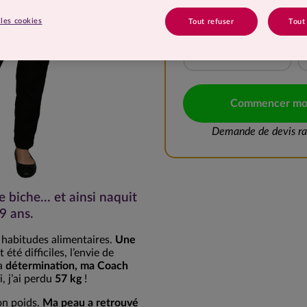
10 à 15 kg
les cookies
Tout refuser
Tout
20 à 25 kg
Commencer mo
Demande de devis rap
biche... et ainsi naquit
9 ans.
 habitudes alimentaires.
Une
été difficiles, l’envie de
ma
détermination, ma Coach
i, j’ai perdu
57 kg
!
on poids.
Ma peau a retrouvé