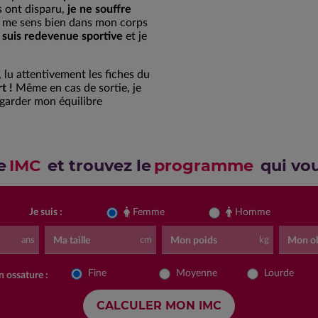
s ont disparu,
je ne souffre
 me sens bien dans mon corps
e suis redevenue sportive
et je
lu attentivement les fiches du
t !
Même en cas de sortie, je
garder mon équilibre
e
IMC
et trouvez le
programme
qui vo
Je suis :
Femme
Homme
Ma taille
Mon poids
Mon ob
ans
cm
kg
Fine
Moyenne
Lourde
 ossature :