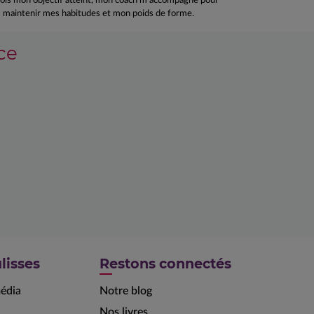
ois mon objectif atteint, mon coach m’accompagne pour
maintenir mes habitudes et mon poids de forme.
ce
lisses
Restons connectés
édia
Notre blog
Nos livres