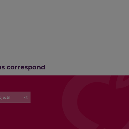
us correspond
jectif
kg