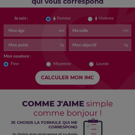
qui vous correspond
Femme
Homme
Je suis :
Mon âge
Ma taille
ans
cm
Mon poids
Mon objectif
kg
kg
Mon ossature :
Fine
Moyenne
Lourde
COMME J'AIME
simple
comme bonjour !
JE CHOISIS LA FORMULE QUI ME
CORRESPOND
Je choisis mon programme et sa durée