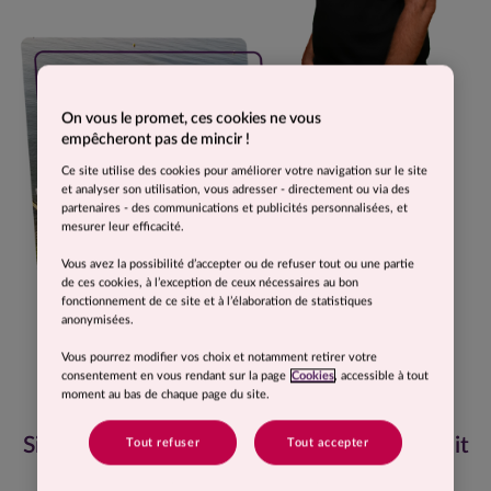
On vous le promet, ces cookies ne vous
empêcheront pas de mincir !
Ce site utilise des cookies pour améliorer votre navigation sur le site
et analyser son utilisation, vous adresser - directement ou via des
partenaires - des communications et publicités personnalisées, et
mesurer leur efficacité.
Vous avez la possibilité d’accepter ou de refuser tout ou une partie
de ces cookies, à l’exception de ceux nécessaires au bon
fonctionnement de ce site et à l’élaboration de statistiques
anonymisées.
Vous pourrez modifier vos choix et notamment retirer votre
consentement en vous rendant sur la page
Cookies
, accessible à tout
moment au bas de chaque page du site.
Si je devais résumer Comme J’aime, ce serait
Tout refuser
Tout accepter
pratique et bon !