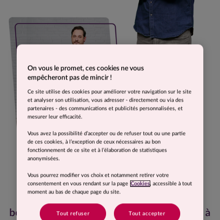
On vous le promet, ces cookies ne vous
empêcheront pas de mincir !
Ce site utilise des cookies pour améliorer votre navigation sur le site
et analyser son utilisation, vous adresser - directement ou via des
partenaires - des communications et publicités personnalisées, et
mesurer leur efficacité.
Vous avez la possibilité d’accepter ou de refuser tout ou une partie
de ces cookies, à l’exception de ceux nécessaires au bon
fonctionnement de ce site et à l’élaboration de statistiques
anonymisées.
Vous pourrez modifier vos choix et notamment retirer votre
consentement en vous rendant sur la page
Cookies
, accessible à tout
moment au bas de chaque page du site.
Je flotte dans mes jeans et je me sens
beaucoup plus à l'aise. Maintenant, j'arrive à
Tout refuser
Tout accepter