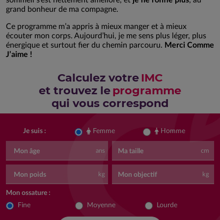
grand bonheur de ma compagne.
Ce programme m’a appris à mieux manger et à mieux
écouter mon corps. Aujourd’hui, je me sens plus léger, plus
énergique et surtout fier du chemin parcouru.
Merci Comme
J’aime !
Calculez votre
IMC
et trouvez le
programme
qui vous correspond
Femme
Homme
Je suis :
Mon âge
Ma taille
ans
cm
Mon poids
Mon objectif
kg
kg
Mon ossature :
Fine
Moyenne
Lourde