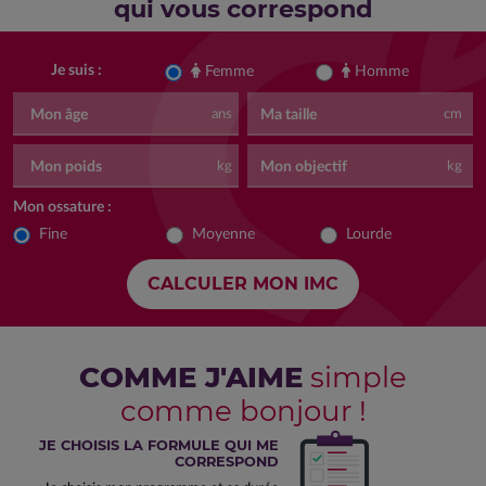
qui vous correspond
Femme
Homme
Je suis :
Mon âge
Ma taille
ans
cm
Mon poids
Mon objectif
kg
kg
Mon ossature :
Fine
Moyenne
Lourde
COMME J'AIME
simple
comme bonjour !
JE CHOISIS LA FORMULE QUI ME
CORRESPOND