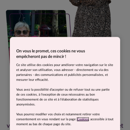
On vous le promet, ces cookies ne vous
empêcheront pas de mincir !
Ce site utilise des cookies pour améliorer votre navigation sur le site
et analyser son utilisation, vous adresser - directement ou via des
partenaires - des communications et publicités personnalisées, et
mesurer leur efficacité.
Vous avez la possibilité d’accepter ou de refuser tout ou une partie
de ces cookies, à l’exception de ceux nécessaires au bon
fonctionnement de ce site et à l’élaboration de statistiques
anonymisées.
Vous pourrez modifier vos choix et notamment retirer votre
Grâce à ce programme, j’ai retrouvé une
consentement en vous rendant sur la page
Cookies
, accessible à tout
moment au bas de chaque page du site.
version de moi-même que j’avais oubliée, et