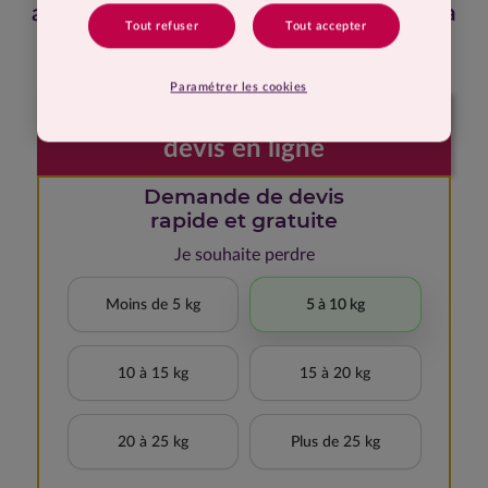
aujourd’hui, je me sens enfin bien dans ma
Tout refuser
Tout accepter
peau.
Paramétrer les cookies
Faites votre demande de
devis en ligne
Demande de devis
rapide et gratuite
Je souhaite perdre
Moins de 5 kg
5 à 10 kg
10 à 15 kg
15 à 20 kg
20 à 25 kg
Plus de 25 kg