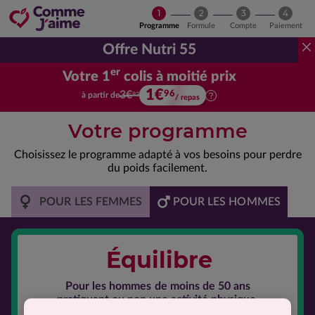
1
2
3
4
Programme
Formule
Compte
Paiement
Offre Nutri 55
er
Votre 1
colis à moitié prix
1€
Votre premier colis à moitié prix.
96
3€
à partir de
92
/ repas
Votre programme
Choisissez le programme adapté à vos besoins pour perdre
du poids facilement.
POUR LES FEMMES
POUR LES HOMMES
Équilibre
Pour les hommes
de moins de 50 ans
pratiquant ou non une activité physique.