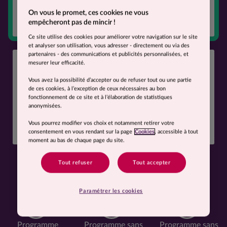
On vous le promet, ces cookies ne vous
CHOISIR
empêcheront pas de mincir !
Ce site utilise des cookies pour améliorer votre navigation sur le site
et analyser son utilisation, vous adresser - directement ou via des
partenaires - des communications et publicités personnalisées, et
Protéines+
mesurer leur efficacité.
Vous avez la possibilité d’accepter ou de refuser tout ou une partie
Pour les hommes
de 50 ans et plus.
de ces cookies, à l’exception de ceux nécessaires au bon
Programme aux apports renforcés en protéines.
fonctionnement de ce site et à l’élaboration de statistiques
anonymisées.
CHOISIR
Vous pourrez modifier vos choix et notamment retirer votre
consentement en vous rendant sur la page
Cookies
, accessible à tout
moment au bas de chaque page du site.
Vous suivez un régime alimentaire
Tout refuser
Tout accepter
spécifique ?
Paramétrer les cookies
Programme
Programme sans
Programme sans