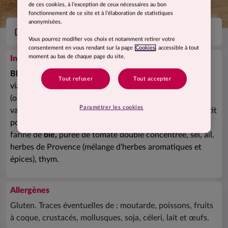
de ces cookies, à l’exception de ceux nécessaires au bon
fonctionnement de ce site et à l’élaboration de statistiques
anonymisées.
Dinde aux champignons et son blé
Vous pourrez modifier vos choix et notamment retirer votre
consentement en vous rendant sur la page
Cookies
, accessible à tout
moment au bas de chaque page du site.
Ingrédients
Blé
dur précuit 48% (eau,
blé
dur, huile de colza, sel),
Tout refuser
Tout accepter
viande de dinde traitée en salaison 21% (viande de dinde
(origine France), eau, sel), eau, légumes en quantités
Paramétrer les cookies
variables 12% (carotte, champignon de Paris, oignon, petit
pois), oignon, amidon de maïs, échalote, fond de volaille,
farine de
blé,
purée de tomate double concentrée, sel, ail,
herbes de Provence (mélange d'herbes aromatiques et
épices), thym.
Allergènes
Gluten. Traces éventuelles de : moutarde, poissons, fruits
à coque, crustacés, mollusques, soja, céleri, lait et œufs.