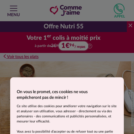
MENU
Offre Nutri 55
er
Votre 1
colis à moitié prix
1€
Votre premier colis à moitié prix.
96
3€
à partir de
92
/ repas
Voir tous les plats
Suggestion de présentation. Photo non contractuelle.
On vous le promet, ces cookies ne vous
empêcheront pas de mincir !
Ce site utilise des cookies pour améliorer votre navigation sur le site
et analyser son utilisation, vous adresser - directement ou via des
partenaires - des communications et publicités personnalisées, et
mesurer leur efficacité.
Vous avez la possibilité d’accepter ou de refuser tout ou une partie