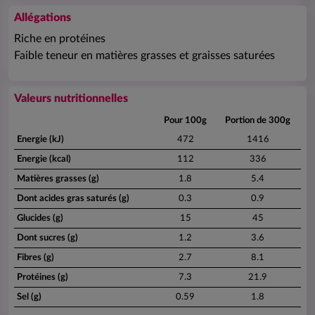
Allégations
Riche en protéines
Faible teneur en matières grasses et graisses saturées
Valeurs nutritionnelles
Pour 100g
Portion de 300g
Energie (kJ)
472
1416
Energie (kcal)
112
336
Matières grasses (g)
1.8
5.4
Dont acides gras saturés (g)
0.3
0.9
Glucides (g)
15
45
Dont sucres (g)
1.2
3.6
Fibres (g)
2.7
8.1
Protéines (g)
7.3
21.9
Sel (g)
0.59
1.8