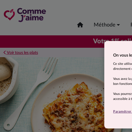
Méthode
er
Votre 1
coli
Voir tous les plats
On vous le
Ce site utili
directement o
Vous avez la 
bon fonctionn
Vous pourrez
accessible à
Paramétrer 