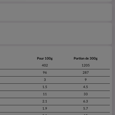
Pour 100g
Portion de 300g
402
1205
96
287
3
9
1.5
4.5
11
33
2.1
6.3
1.9
5.7