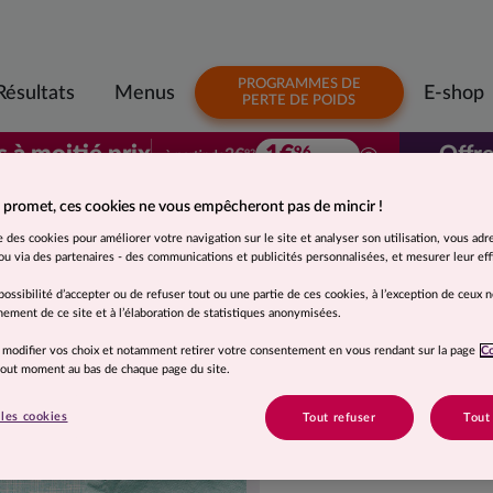
PROGRAMMES DE
Résultats
Menus
E-shop
PERTE DE POIDS
1€
s à moitié prix
Offre
96
3€
à partir de
92
/ repas
Votre premier colis à moitié prix. À parti
 promet, ces cookies ne vous empêcheront pas de mincir !
Suggestion de présentation. Photo non contractuelle.
se des cookies pour améliorer votre navigation sur le site et analyser son utilisation, vous adr
Lasagnes bologna
u via des partenaires - des communications et publicités personnalisées, et mesurer leur effi
possibilité d’accepter ou de refuser tout ou une partie de ces cookies, à l’exception de ceux 
ement de ce site et à l’élaboration de statistiques anonymisées.
Ingrédients
 modifier vos choix et notamment retirer votre consentement en vous rendant sur la page
C
Eau, pulpe de tomate au jus 
 tout moment au bas de chaque page du site.
12% (origine France; équival
eau,
œufs
), oignons, double 
les cookies
Tout refuser
Tout
amidon,
crème
, sel, basilic
d'oignon, origan.