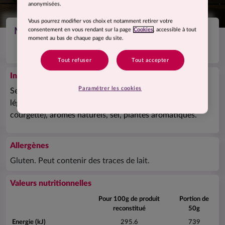
anonymisées.
Vous pourrez modifier vos choix et notamment retirer votre
Mélange de blé et quinoa aux légumes grillés
consentement en vous rendant sur la page
Cookies
, accessible à tout
moment au bas de chaque page du site.
Tout refuser
Tout accepter
Ingrédients
Paramétrer les cookies
Semoule de
blé
dur (
gluten
) 71%, quinoa blanc 20,6%,
légumes déshydratés (poivrons, oignon, tomate,
courgette), arômes naturels, sel, plantes aromatiques.
Allergènes
Gluten. Peut contenir des traces de lait.
Valeurs nutritionnelles
Pour 100g de produit
Portion de
reconstitué
50g
Energie (kJ)
295.6
739