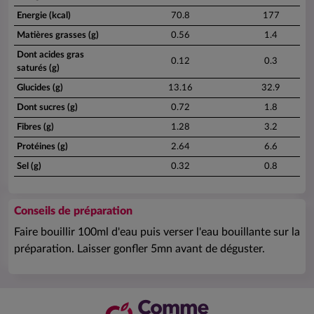
Energie (kcal)
70.8
177
Matières grasses (g)
0.56
1.4
Dont acides gras
0.12
0.3
saturés (g)
Glucides (g)
13.16
32.9
Dont sucres (g)
0.72
1.8
Fibres (g)
1.28
3.2
Protéines (g)
2.64
6.6
Sel (g)
0.32
0.8
Conseils de préparation
Faire bouillir 100ml d'eau puis verser l'eau bouillante sur la
préparation. Laisser gonfler 5mn avant de déguster.