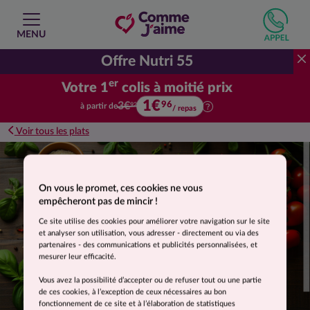
MENU
Offre Nutri 55
er
Votre 1
colis à moitié prix
1€
Votre premier colis à moitié prix.
96
3€
à partir de
92
/ repas
Voir tous les plats
Suggestion de présentation. Photo non contractuelle.
On vous le promet, ces cookies ne vous
empêcheront pas de mincir !
Ce site utilise des cookies pour améliorer votre navigation sur le site
et analyser son utilisation, vous adresser - directement ou via des
partenaires - des communications et publicités personnalisées, et
mesurer leur efficacité.
Vous avez la possibilité d’accepter ou de refuser tout ou une partie
de ces cookies, à l’exception de ceux nécessaires au bon
fonctionnement de ce site et à l’élaboration de statistiques