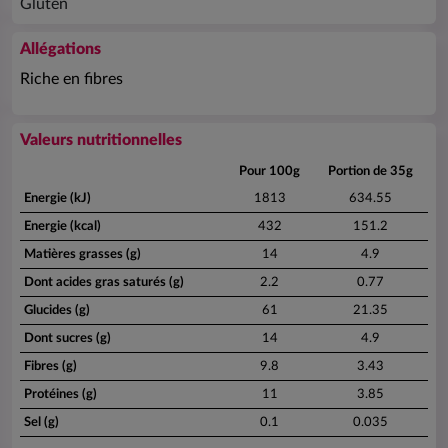
Gluten
Allégations
Riche en fibres
Valeurs nutritionnelles
Pour 100g
Portion de 35g
Energie (kJ)
1813
634.55
Energie (kcal)
432
151.2
Matières grasses (g)
14
4.9
Dont acides gras saturés (g)
2.2
0.77
Glucides (g)
61
21.35
Dont sucres (g)
14
4.9
Fibres (g)
9.8
3.43
Protéines (g)
11
3.85
Sel (g)
0.1
0.035