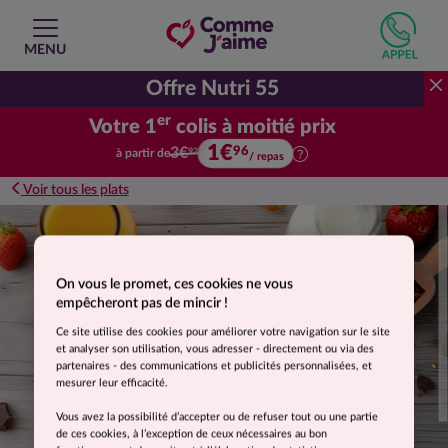
MENU
Offre Nutri 55
er
Votre 1
colis à moitié prix
1€
Votre premier colis à moitié prix.
96
3€
à partir de
92
/ repas
Voir tous les plats
Suggestion de présentation. Photo non contractuelle.
On vous le promet, ces cookies ne vous
empêcheront pas de mincir !
Ce site utilise des cookies pour améliorer votre navigation sur le site
et analyser son utilisation, vous adresser - directement ou via des
partenaires - des communications et publicités personnalisées, et
mesurer leur efficacité.
Vous avez la possibilité d’accepter ou de refuser tout ou une partie
de ces cookies, à l’exception de ceux nécessaires au bon