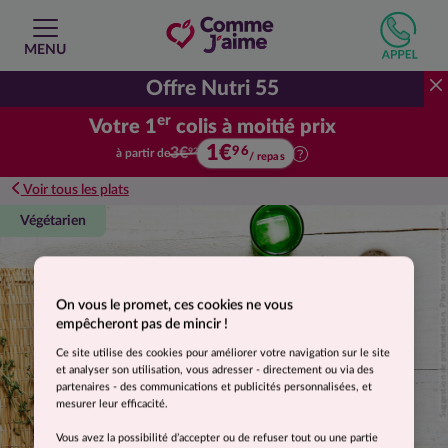
MENU
Offre Nutri 55
er
Votre 1
colis à moitié prix
1€
Votre premier colis à moitié prix.
96
3€
à partir de
92
/ repas
Voir tous les plats
Suggestion de présentation. Photo non contractuelle.
Végétarien
On vous le promet, ces cookies ne vous
empêcheront pas de mincir !
Ce site utilise des cookies pour améliorer votre navigation sur le site
et analyser son utilisation, vous adresser - directement ou via des
partenaires - des communications et publicités personnalisées, et
mesurer leur efficacité.
Vous avez la possibilité d’accepter ou de refuser tout ou une partie