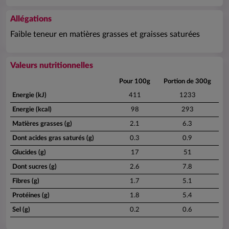
Allégations
Faible teneur en matières grasses et graisses saturées
Valeurs nutritionnelles
Pour 100g
Portion de 300g
Energie (kJ)
411
1233
Energie (kcal)
98
293
Matières grasses (g)
2.1
6.3
Dont acides gras saturés (g)
0.3
0.9
Glucides (g)
17
51
Dont sucres (g)
2.6
7.8
Fibres (g)
1.7
5.1
Protéines (g)
1.8
5.4
Sel (g)
0.2
0.6