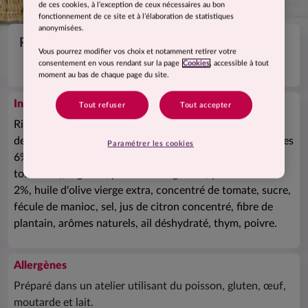
de ces cookies, à l’exception de ceux nécessaires au bon
fonctionnement de ce site et à l’élaboration de statistiques
anonymisées.
Petits légumes sauce provençale et riz
Vous pourrez modifier vos choix et notamment retirer votre
consentement en vous rendant sur la page
Cookies
, accessible à tout
moment au bas de chaque page du site.
Ingrédients
Tout refuser
Tout accepter
Riz précuit 43% (riz blanc, eau, huile de colza, sel), pulpe
de tomates 30% (tomates, jus de tomates), eau, courgettes
Paramétrer les cookies
6%, aubergines pré frites 5% (aubergines, huile de
tournesol), oignons, poivrons rouges 3%, poivrons verts
2%, huile d'olive vierge extra, concentré de tomate, sucre,
fécule de manioc, sel, jus de citron concentré, fibre de
plantain, arômes naturels, ail déshydraté, thym, poivre.
Allergènes
Préparé dans un atelier utilisant du poisson, gluten, œuf,
moutarde et lait.