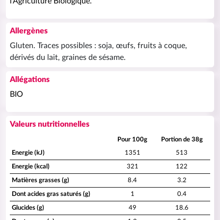
l'Agriculture Biologique.
Allergènes
Gluten. Traces possibles : soja, œufs, fruits à coque,
dérivés du lait, graines de sésame.
Allégations
BIO
Valeurs nutritionnelles
Pour 100g
Portion de 38g
Energie (kJ)
1351
513
Energie (kcal)
321
122
Matières grasses (g)
8.4
3.2
Dont acides gras saturés (g)
1
0.4
Glucides (g)
49
18.6