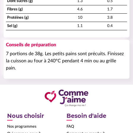
Dont sucres (g)
1.3
0.5
Fibres (g)
4.6
1.7
Protéines (g)
10
3.8
Sel (g)
1.1
0.4
Conseils de préparation
7 portions de 38g. Les petits pains sont précuits. Finissez
la cuisson au four à 240°C pendant 4 min ou au grille
pain.
Nous choisir
Besoin d'aide
Nos programmes
FAQ