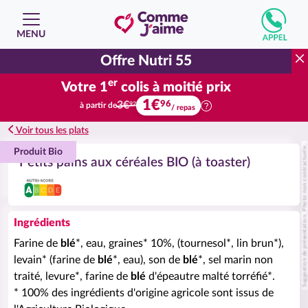
MENU
Offre Nutri 55
er
Votre 1
colis à moitié prix
1€
Votre premier colis à moitié prix.
96
3€
à partir de
92
/ repas
Voir tous les plats
Suggestion de présentation. Photo non contractuelle.
Produit Bio
Petits pains aux céréales BIO (à toaster)
Ingrédients
Farine de
blé
*, eau, graines* 10%, (tournesol*, lin brun*),
levain* (farine de
blé
*, eau), son de
blé
*, sel marin non
traité, levure*, farine de
blé
d'épeautre malté torréfié*.
* 100% des ingrédients d'origine agricole sont issus de