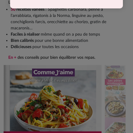
Les recettes de ce livre sont faites pour vous !
50
recettes variées
: Spaghettis carbonara, penne à
l’arrabbiata, rigatonis à la Norma, linguine au pesto,
conchiglionis farcis, orecchiette au chorizo, gratin de
macaronis…
Faciles à réaliser
même quand on a peu de temps
Bien calibrés
pour une bonne alimentation
Délicieuses
pour toutes les occasions
En +
des conseils pour bien équilibrer vos repas.