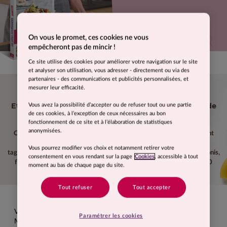
On vous le promet, ces cookies ne vous
empêcheront pas de mincir !
JE L'ACHÈTE
Ce site utilise des cookies pour améliorer votre navigation sur le site
et analyser son utilisation, vous adresser - directement ou via des
partenaires - des communications et publicités personnalisées, et
Vous raffolez de leurs sauces
mesurer leur efficacité.
et de leurs accompagnements généreux ?
Et en même temps, vous voulez garder votre poids de
Vous avez la possibilité d’accepter ou de refuser tout ou une partie
de ces cookies, à l’exception de ceux nécessaires au bon
forme ?
fonctionnement de ce site et à l’élaboration de statistiques
anonymisées.
OUI, cet ouvrage s’adresse à tous les amateurs des pâtes qui veulent
garder la ligne ! Au fil des pages, découvrez : cannellonis, lasagnes,
Vous pourrez modifier vos choix et notamment retirer votre
tagliatelles, gnocchis, linguines, spaghettis, parpadelles, crozets, rigatonis,
consentement en vous rendant sur la page
Cookies
, accessible à tout
farfalles, orecchiettes, bucatinis et autres pâtes gourmandes... en 50
moment au bas de chaque page du site.
recettes...
Tout refuser
Tout accepter
LES PÂTES GOURMANDES, C'EST PERMIS
Vous aimez un peu, beaucoup, passionnément les pâtes ?
Paramétrer les cookies
Mais vous voulez aussi surveiller votre ligne ?