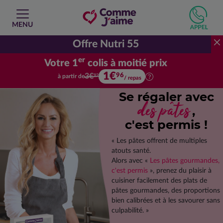
MENU
Offre Nutri 55
er
Votre 1
colis à moitié prix
1€
Votre premier colis à moitié prix.
96
3€
à partir de
92
/ repas
Se régaler avec
des pâtes
,
c'est permis !
« Les pâtes offrent de multiples
atouts santé.
Alors avec «
Les pâtes gourmandes,
c'est permis
», prenez du plaisir à
cuisiner facilement des plats de
pâtes gourmandes, des proportions
bien calibrées et à les savourer sans
culpabilité. »