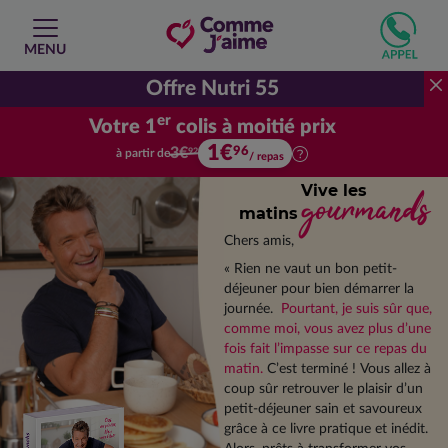
MENU
Offre Nutri 55
er
Votre 1
colis à moitié prix
1€
Votre premier colis à moitié prix.
96
3€
à partir de
92
/ repas
Vive les
gourmands
matins
Chers amis,
« Rien ne vaut un bon petit-
déjeuner pour bien démarrer la
journée.
Pourtant, je suis sûr que,
comme moi, vous avez plus d’une
fois fait l’impasse sur ce repas du
matin.
C’est terminé ! Vous allez à
coup sûr retrouver le plaisir d’un
petit-déjeuner sain et savoureux
grâce à ce livre pratique et inédit.