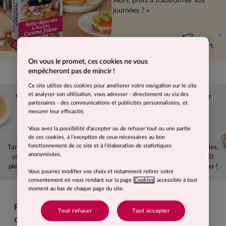
Alors, prêts à transformer vos
journées ? »
JE L'ACHÈTE
Vous avez envie de bien commencer vos journées ?
Avec des petits-déjeuners variés en semaine ?
Et des brunchs complets le week-end ?
Alors, cet ouvrage est fait pour vous ! Au fil des pages, découvrez :
Tartines, omelettes, bagels, pancakes, muffins, cakes, salades, smoothies,
compotes, granolas, mueslis, porridges, verrines sucrées ou salées... Et
plein de conseils pour bien manger dès le matin ! Vous allez vous régaler !
PETITS DÉJEUNERS & BRUNCHS
Fini les petits déjeuners trop sucrés qui donnent envie
On vous le promet, ces cookies ne vous empêcheront pas de mi
de manger… encore du sucre ou les petits déjeuners